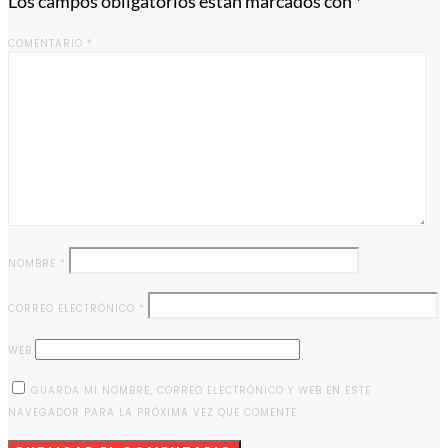
Los campos obligatorios están marcados con
*
COMENTARIO
*
NOMBRE
*
CORREO ELECTRÓNICO
*
WEB
GUARDA MI NOMBRE, CORREO ELECTRÓNICO Y WEB EN ESTE
NAVEGADOR PARA LA PRÓXIMA VEZ QUE COMENTE.