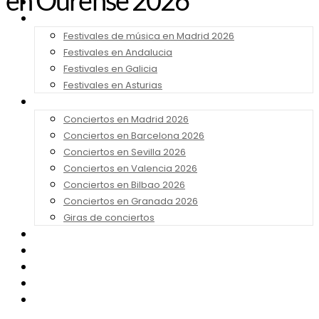
en Ourense 2026
Noticias
Festivales 2026
Festivales de música en Madrid 2026
Festivales en Andalucia
Festivales en Galicia
Festivales en Asturias
Conciertos 2026
Conciertos en Madrid 2026
Conciertos en Barcelona 2026
Conciertos en Sevilla 2026
Conciertos en Valencia 2026
Conciertos en Bilbao 2026
Conciertos en Granada 2026
Giras de conciertos
Noticias de Festivales
Bandas Sonoras
Series y Tv
Cine
Contacto