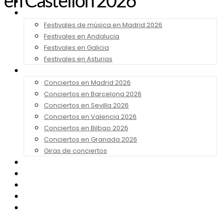
en Castellón 2026
Noticias
Festivales 2026
Festivales de música en Madrid 2026
Festivales en Andalucia
Festivales en Galicia
Festivales en Asturias
Conciertos 2026
Conciertos en Madrid 2026
Conciertos en Barcelona 2026
Conciertos en Sevilla 2026
Conciertos en Valencia 2026
Conciertos en Bilbao 2026
Conciertos en Granada 2026
Giras de conciertos
Noticias de Festivales
Bandas Sonoras
Series y Tv
Cine
Contacto