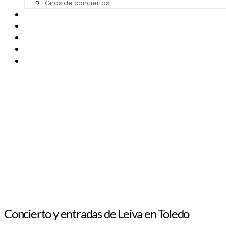
Giras de conciertos
Noticias de Festivales
Bandas Sonoras
Series y Tv
Cine
Contacto
Concierto y entradas de Leiva en Toledo