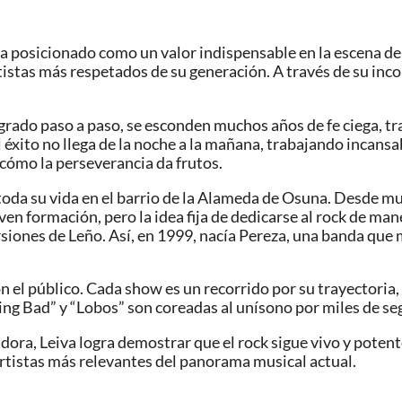
ha posicionado como un valor indispensable en la escena del 
istas más respetados de su generación. A través de su inco
grado paso a paso, se esconden muchos años de fe ciega, tr
 éxito no llega de la noche a la mañana, trabajando incan
 cómo la perseverancia da frutos.
 toda su vida en el barrio de la Alameda de Osuna. Desde m
ven formación, pero la idea fija de dedicarse al rock de man
rsiones de Leño. Así, en 1999, nacía Pereza, una banda que 
n el público. Cada show es un recorrido por su trayectoria
ng Bad” y “Lobos” son coreadas al unísono por miles de se
ora, Leiva logra demostrar que el rock sigue vivo y potent
rtistas más relevantes del panorama musical actual.