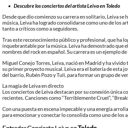
Descubre los conciertos del artista Leiva en Toledo
Desde que dio comienzo su carrera en solitario, Leiva se 
música, Leiva ha logrado consolidarse como uno de los art
tanto a críticos como a seguidores.
Tras este reconocimiento público y profesional, que ha lo
inquebrantable por la música. Leiva ha demostrado que el
nombres del rock en español. Su carrera es un ejemplo de
Miguel Conejo Torres, Leiva, nació en Madrid y ha vivido
su primer proyecto musical. Leiva era el batería de esta jo
del barrio, Rubén Pozo y Tuli, para formar un grupo de ve
La magia de Leiva en directo
Los conciertos de Leiva destacan por su conexión única co
recientes. Canciones como “Terriblemente Cruel”, “Breaki
Con una puesta en escena impecable y una energía arrollad
para emocionar y conectar lo consolida como uno de los a
Entradas Concierto Leiva en
Toledo