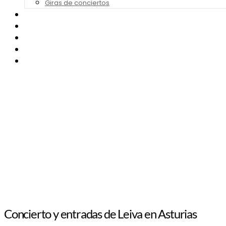
Giras de conciertos
Noticias de Festivales
Bandas Sonoras
Series y Tv
Cine
Contacto
Concierto y entradas de Leiva en Asturias