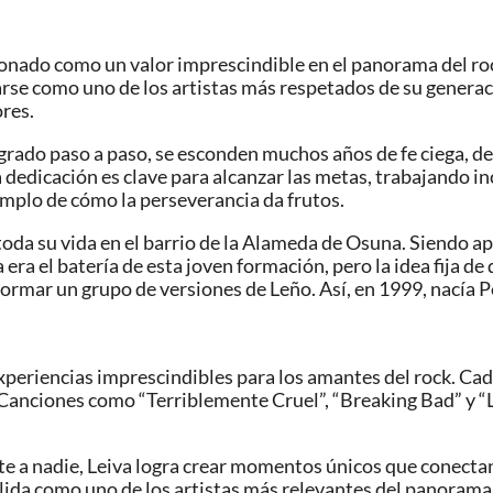
cionado como un valor imprescindible en el panorama del ro
darse como uno de los artistas más respetados de su generaci
ores.
ogrado paso a paso, se esconden muchos años de fe ciega, d
 dedicación es clave para alcanzar las metas, trabajando 
emplo de cómo la perseverancia da frutos.
toda su vida en el barrio de la Alameda de Osuna. Siendo a
ra el batería de esta joven formación, pero la idea fija de 
 formar un grupo de versiones de Leño. Así, en 1999, nacía
periencias imprescindibles para los amantes del rock. Cada
Canciones como “Terriblemente Cruel”, “Breaking Bad” y “L
te a nadie, Leiva logra crear momentos únicos que conectan
lida como uno de los artistas más relevantes del panorama