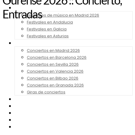
Ourense 2026 :: Concierto,
Noticias
Festivales 2026
Entradas
Festivales de música en Madrid 2026
Festivales en Andalucia
Festivales en Galicia
Festivales en Asturias
Conciertos 2026
Conciertos en Madrid 2026
Conciertos en Barcelona 2026
Conciertos en Sevilla 2026
Conciertos en Valencia 2026
Conciertos en Bilbao 2026
Conciertos en Granada 2026
Giras de conciertos
Noticias de Festivales
Bandas Sonoras
Series y Tv
Cine
Contacto