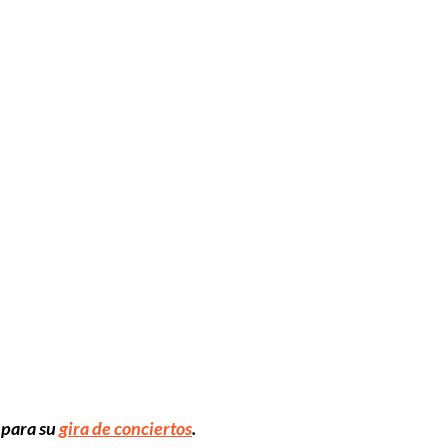
 para su
gira de conciertos
.