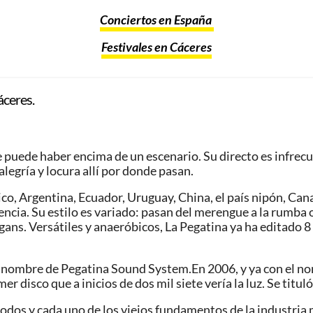
Conciertos en España
Festivales en Cáceres
áceres.
e puede haber encima de un escenario. Su directo es infrecu
alegría y locura allí por donde pasan.
ico, Argentina, Ecuador, Uruguay, China, el país nipón, Can
ncia. Su estilo es variado: pasan del merengue a la rumba o
gans. Versátiles y anaeróbicos, La Pegatina ya ha editado 8
el nombre de Pegatina Sound System.En 2006, y ya con el no
r disco que a inicios de dos mil siete vería la luz. Se titul
os y cada uno de los viejos fundamentos de la industria m