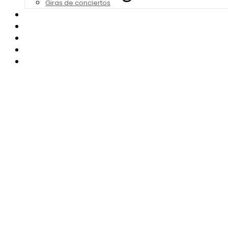
Giras de conciertos
Noticias de Festivales
Bandas Sonoras
Series y Tv
Cine
Contacto