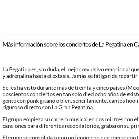
Más información sobre los conciertos de La Pegatina en C
La Pegatina es, sin duda, el mejor revulsivo emocional qu
y adrenalina hasta el éxtasis. Jamás se fatigan de repartir 
Se les ha visto durante más de treinta y cinco países (Méx
doscientos conciertos en tan solo dieciocho años de existe
gente con punk gitano o bien, sencillamente, cantos hooli
riguroso directo con La Gran Pegatina.
El grupo empieza su carrera musical en dos mil tres con 
canciones para diferentes recopilatorios, grabaron su prime
El grupo se consolida como un fenómeno que rompe con tod