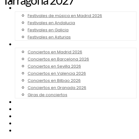
Tarragona 2027
Noticias
Festivales 2026
Festivales de música en Madrid 2026
Festivales en Andalucia
Festivales en Galicia
Festivales en Asturias
Conciertos 2026
Conciertos en Madrid 2026
Conciertos en Barcelona 2026
Conciertos en Sevilla 2026
Conciertos en Valencia 2026
Conciertos en Bilbao 2026
Conciertos en Granada 2026
Giras de conciertos
Noticias de Festivales
Bandas Sonoras
Series y Tv
Cine
Contacto