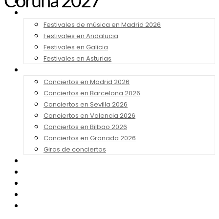
Coruña 2027
Noticias
Festivales 2026
Festivales de música en Madrid 2026
Festivales en Andalucia
Festivales en Galicia
Festivales en Asturias
Conciertos 2026
Conciertos en Madrid 2026
Conciertos en Barcelona 2026
Conciertos en Sevilla 2026
Conciertos en Valencia 2026
Conciertos en Bilbao 2026
Conciertos en Granada 2026
Giras de conciertos
Noticias de Festivales
Bandas Sonoras
Series y Tv
Cine
Contacto