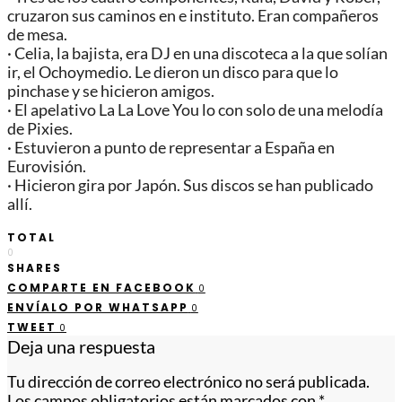
cruzaron sus caminos en e instituto. Eran compañeros
de mesa.
· Celia, la bajista, era DJ en una discoteca a la que solían
ir, el Ochoymedio. Le dieron un disco para que lo
pinchase y se hicieron amigos.
· El apelativo La La Love You lo con solo de una melodía
de Pixies.
· Estuvieron a punto de representar a España en
Eurovisión.
· Hicieron gira por Japón. Sus discos se han publicado
allí.
TOTAL
0
SHARES
COMPARTE EN FACEBOOK
0
ENVÍALO POR WHATSAPP
0
TWEET
0
Deja una respuesta
Tu dirección de correo electrónico no será publicada.
Los campos obligatorios están marcados con
*