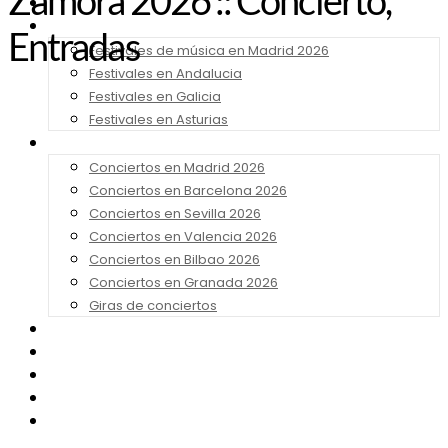
Zamora 2026 :: Concierto,
Noticias
Festivales 2026
Entradas
Festivales de música en Madrid 2026
Festivales en Andalucia
Festivales en Galicia
Festivales en Asturias
Conciertos 2026
Conciertos en Madrid 2026
Conciertos en Barcelona 2026
Conciertos en Sevilla 2026
Conciertos en Valencia 2026
Conciertos en Bilbao 2026
Conciertos en Granada 2026
Giras de conciertos
Noticias de Festivales
Bandas Sonoras
Series y Tv
Cine
Contacto