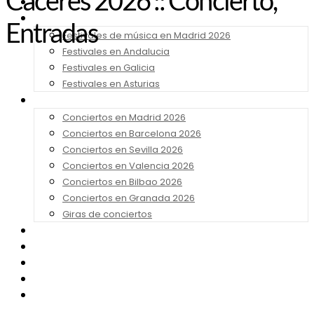
Cáceres 2026 :: Concierto,
Noticias
Festivales 2026
Entradas
Festivales de música en Madrid 2026
Festivales en Andalucia
Festivales en Galicia
Festivales en Asturias
Conciertos 2026
Conciertos en Madrid 2026
Conciertos en Barcelona 2026
Conciertos en Sevilla 2026
Conciertos en Valencia 2026
Conciertos en Bilbao 2026
Conciertos en Granada 2026
Giras de conciertos
Noticias de Festivales
Bandas Sonoras
Series y Tv
Cine
Contacto