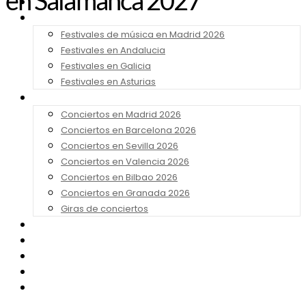
en Salamanca 2027
Noticias
Festivales 2026
Festivales de música en Madrid 2026
Festivales en Andalucia
Festivales en Galicia
Festivales en Asturias
Conciertos 2026
Conciertos en Madrid 2026
Conciertos en Barcelona 2026
Conciertos en Sevilla 2026
Conciertos en Valencia 2026
Conciertos en Bilbao 2026
Conciertos en Granada 2026
Giras de conciertos
Noticias de Festivales
Bandas Sonoras
Series y Tv
Cine
Contacto