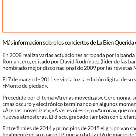
Más información sobre los conciertos de La Bien Querida 
En 2008 realiza varias actuaciones arropada por la banda d
Romancero, editado por David Rodríguez (líder de las ban
nombrado mejor disco nacional de 2009 por las revistas
El 7 de marzo de 2011 se vio la luz la edición digital de 
«Monte de piedad».
Precedido por el tema «Arenas movedizas», Ceremonia, su
«más oscuro y electrónico terminando en algunos momentos
«Arenas movedizas», «A veces ni eso», o «Aurora», que com
nuevas atmósferas. El disco, grabado también con Elefant
Entre finales de 2014 y principios de 2015 el grupo van 
finalmente en su cuarto LP, que vio la luz el 6 de marzo d