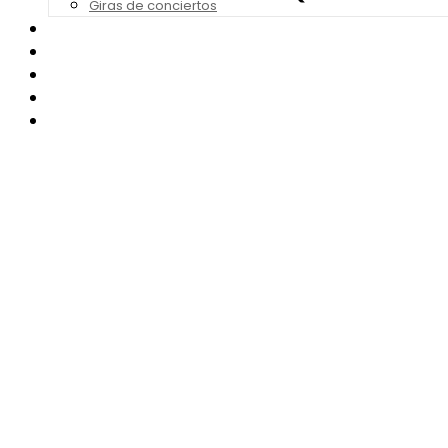
Giras de conciertos
Noticias de Festivales
Bandas Sonoras
Series y Tv
Cine
Contacto