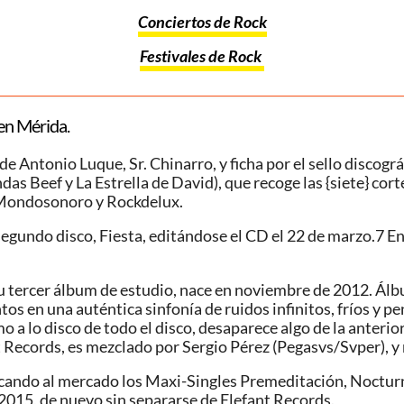
Conciertos de Rock
Festivales de Rock
en Mérida.
e Antonio Luque, Sr. Chinarro, y ficha por el sello discogr
das Beef y La Estrella de David), que recoge las {siete} co
 Mondosonoro​ y Rockdelux.
su segundo disco, Fiesta, editándose el CD el 22 de marzo.7
 tercer álbum de estudio, nace en noviembre de 2012. Álbu
 en una auténtica sinfonía de ruidos infinitos, fríos y pe
o a lo disco de todo el disco, desaparece algo de la anterio
 Records, es mezclado por Sergio Pérez (Pegasvs/Svper), y
sacando al mercado los Maxi-Singles Premeditación, Nocturn
e 2015, de nuevo sin separarse de Elefant Records.