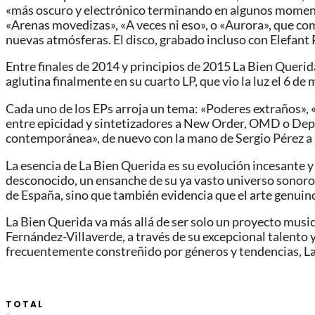
«más oscuro y electrónico terminando en algunos momentos
«Arenas movedizas», «A veces ni eso», o «Aurora», que como
nuevas atmósferas. El disco, grabado incluso con Elefant
Entre finales de 2014 y principios de 2015 La Bien Queri
aglutina finalmente en su cuarto LP, que vio la luz el 6 d
Cada uno de los EPs arroja un tema: «Poderes extraños», 
entre epicidad y sintetizadores a New Order, OMD o Dep
contemporánea», de nuevo con la mano de Sergio Pérez a l
La esencia de La Bien Querida es su evolución incesante y
desconocido, un ensanche de su ya vasto universo sonoro.
de España, sino que también evidencia que el arte genuino 
La Bien Querida va más allá de ser solo un proyecto music
Fernández-Villaverde, a través de su excepcional talento
frecuentemente constreñido por géneros y tendencias, La 
TOTAL