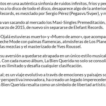
 en una auténtica sinfonía de ruidos infinitos, fríos y p
 a lo disco de todo el disco, desaparece algo de la anterio
 Records, es mezclado por Sergio Pérez (Pegasvs/Svper), y 
da van sacando al mercado los Maxi-Singles Premeditación,
e marzo de 2015, de nuevo sin separarse de Elefant Records.
«Ojalá estuvieras muerto» y «Muero de amor», que acompaña
eche Mode con palmas flamencas, atmósferas de Los Planet
as mezclas y el masterizado de Yves Roussel.
 su aversión a quedarse atrapada en un único estilo musica
 Con cada nuevo álbum, La Bien Querida no solo se consoli
es ilimitado y desafía cualquier clasificación.
al; es un viaje evolutivo a través de emociones y paisajes 
 y perspectiva innovadora, ha creado un legado impereceder
Bien Querida resalta como un símbolo de libertad artística