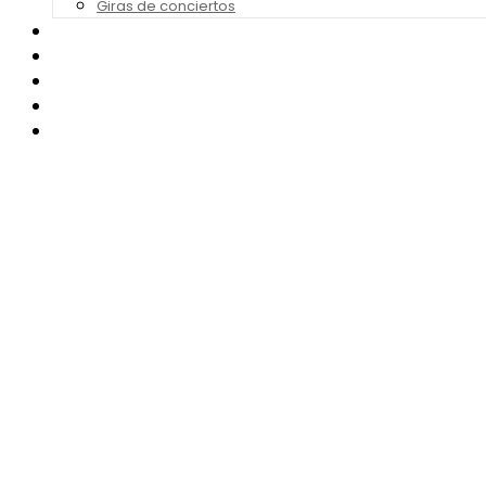
Giras de conciertos
Noticias de Festivales
Bandas Sonoras
Series y Tv
Cine
Contacto