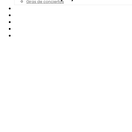
Giras de conciertos
Noticias de Festivales
Bandas Sonoras
Series y Tv
Cine
Contacto