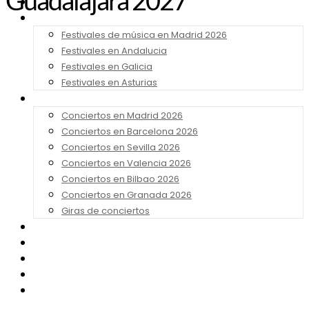
Guadalajara 2027
Noticias
Festivales 2026
Festivales de música en Madrid 2026
Festivales en Andalucia
Festivales en Galicia
Festivales en Asturias
Conciertos 2026
Conciertos en Madrid 2026
Conciertos en Barcelona 2026
Conciertos en Sevilla 2026
Conciertos en Valencia 2026
Conciertos en Bilbao 2026
Conciertos en Granada 2026
Giras de conciertos
Noticias de Festivales
Bandas Sonoras
Series y Tv
Cine
Contacto