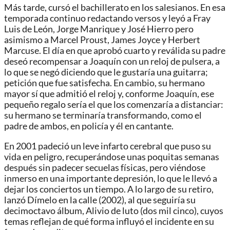
Más tarde, cursó el bachillerato en los salesianos. En esa
temporada continuo redactando versos y leyó a Fray
Luis de León, Jorge Manrique y José Hierro pero
asimismo a Marcel Proust, James Joyce y Herbert
Marcuse. El día en que aprobó cuarto y reválida su padre
deseó recompensar a Joaquín con un reloj de pulsera, a
lo que se negó diciendo que le gustaría una guitarra;
petición que fue satisfecha. En cambio, su hermano
mayor sí que admitió el reloj y, conforme Joaquín, ese
pequeño regalo sería el que los comenzaría a distanciar:
su hermano se terminaría transformando, como el
padre de ambos, en policía y él en cantante.
En 2001 padeció un leve infarto cerebral que puso su
vida en peligro, recuperándose unas poquitas semanas
después sin padecer secuelas físicas, pero viéndose
inmerso en una importante depresión, lo que le llevó a
dejar los conciertos un tiempo. A lo largo de su retiro,
lanzó Dímelo en la calle (2002), al que seguiría su
decimoctavo álbum, Alivio de luto (dos mil cinco), cuyos
temas reflejan de qué forma influyó el incidente en su