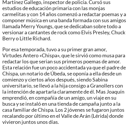
Martínez Gallego, inspector de policía.​ Cursó sus
estudios de educación primaria con las monjas
carmelitas y con 14 años comenzó a redactar poemas y a
componer música en una banda formada con sus amigos
llamada Merry Youngs, que se dedicaban sobre todo a
versionar a cantantes de rock como Elvis Presley, Chuck
Berry o Little Richard.
Por esa temporada, tuvo a su primer gran amor,
Virtudes Antero «Chispa», que le sirvió como musa para
redactar los que serian sus primeros poemas de amor.
Esta relación fue un poco accidentada ya que el padre de
Chispa, un notario de Úbeda, se oponía a ella desde un
comienzo y ciertos años después, siendo Sabina
universitario, se llevó a la hija consigo a Granollers con
la intención de apartarla claramente de él. Mas Joaquín
emprendió, en compañía de un amigo, un viaje en su
busca y se instaló en una tienda de campaña junto a la
casa familiar de Chispa. Los 2 jóvenes se fugaron juntos
recalando por último en el Valle de Arán (Lérida) donde
vivieron juntos unos días.