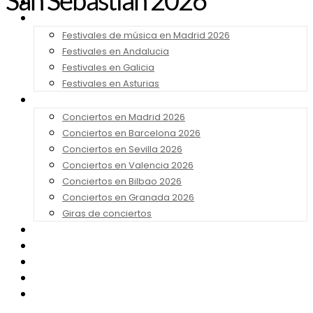
San Sebastián 2026
Noticias
Festivales 2026
Festivales de música en Madrid 2026
Festivales en Andalucia
Festivales en Galicia
Festivales en Asturias
Conciertos 2026
Conciertos en Madrid 2026
Conciertos en Barcelona 2026
Conciertos en Sevilla 2026
Conciertos en Valencia 2026
Conciertos en Bilbao 2026
Conciertos en Granada 2026
Giras de conciertos
Noticias de Festivales
Bandas Sonoras
Series y Tv
Cine
Contacto