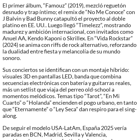
El primer álbum, “Famouz” (2019), mezcló reguetón
desnudo y trap íntimo; el remix de “No Me Conoce” con
J Balvin y Bad Bunny catapultó el proyecto al doble
platino en EE. UU.. Luego llegó “Timelezz”, mostrando
madurez y ambición internacional, con invitados como
Anuel AA, Kendo Kaponi o Skrillex. En “Vida Rockstar”
(2024) se anima con riffs de rock alternativo, reforzando
la dualidad entre fiesta y melancolía de su mundo
sonoro.
Sus conciertos se identifican con un montaje híbrido:
visuales 3D en pantallas LED, banda que combina
secuencias electrónicas con batería y guitarras reales,
más un setlist que viaja del perreo old-school a
momentos melódicos. Temas tipo “Tarot”, “En Mi
Cuarto” o “Holanda” encienden el pogo urbano, en tanto
que “Eternamente” o “Ley Seca” dan respiro para el sing-
along.
De seguir el modelo USA-LatAm, España 2025 vería
paradas en BCN, Madrid, Sevilla y Valencia,