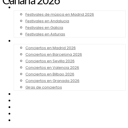
Canaria 2026
Noticias
Festivales 2026
Festivales de música en Madrid 2026
Festivales en Andalucia
Festivales en Galicia
Festivales en Asturias
Conciertos 2026
Conciertos en Madrid 2026
Conciertos en Barcelona 2026
Conciertos en Sevilla 2026
Conciertos en Valencia 2026
Conciertos en Bilbao 2026
Conciertos en Granada 2026
Giras de conciertos
Noticias de Festivales
Bandas Sonoras
Series y Tv
Cine
Contacto