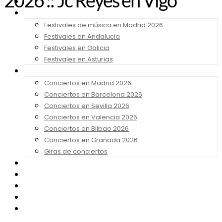
2026 :: Jc Reyes en Vigo
Noticias
Festivales 2026
Festivales de música en Madrid 2026
Festivales en Andalucia
Festivales en Galicia
Festivales en Asturias
Conciertos 2026
Conciertos en Madrid 2026
Conciertos en Barcelona 2026
Conciertos en Sevilla 2026
Conciertos en Valencia 2026
Conciertos en Bilbao 2026
Conciertos en Granada 2026
Giras de conciertos
Noticias de Festivales
Bandas Sonoras
Series y Tv
Cine
Contacto