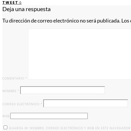
TWEET
0
Deja una respuesta
Tu dirección de correo electrónico no será publicada.
Los
COMENTARIO
*
NOMBRE
*
CORREO ELECTRÓNICO
*
WEB
GUARDA MI NOMBRE, CORREO ELECTRÓNICO Y WEB EN ESTE NAVEGADOR