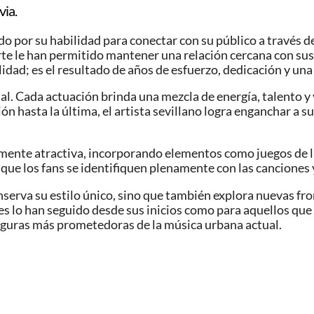
via.
o por su habilidad para conectar con su público a través de
te le han permitido mantener una relación cercana con sus 
dad; es el resultado de años de esfuerzo, dedicación y una v
l. Cada actuación brinda una mezcla de energía, talento y v
n hasta la última, el artista sevillano logra enganchar a s
lmente atractiva, incorporando elementos como juegos de luc
 los fans se identifiquen plenamente con las canciones y 
serva su estilo único, sino que también explora nuevas fro
s lo han seguido desde sus inicios como para aquellos que
figuras más prometedoras de la música urbana actual.