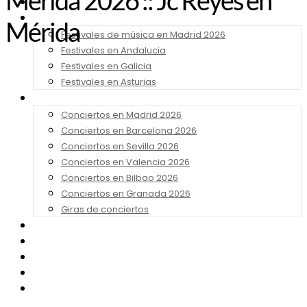
Mérida 2026 :: Jc Reyes en
Noticias
Festivales 2026
Mérida
Festivales de música en Madrid 2026
Festivales en Andalucia
Festivales en Galicia
Festivales en Asturias
Conciertos 2026
Conciertos en Madrid 2026
Conciertos en Barcelona 2026
Conciertos en Sevilla 2026
Conciertos en Valencia 2026
Conciertos en Bilbao 2026
Conciertos en Granada 2026
Giras de conciertos
Noticias de Festivales
Bandas Sonoras
Series y Tv
Cine
Contacto