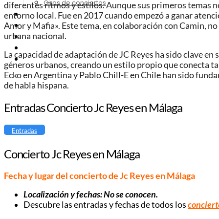
Giras de conciertos
diferentes ritmos y estilos. Aunque sus primeros temas no
Noticias de Festivales
entorno local. Fue en 2017 cuando empezó a ganar atenció
Amor y Mafia». Este tema, en colaboración con Camin, no 
Bandas Sonoras
urbana nacional.
Series y Tv
Cine
La capacidad de adaptación de JC Reyes ha sido clave en su
Contacto
géneros urbanos, creando un estilo propio que conecta t
Ecko en Argentina y Pablo Chill-E en Chile han sido fund
de habla hispana.
Entradas Concierto Jc Reyes en Málaga
Entradas
Concierto Jc Reyes en Málaga
Fecha y lugar del concierto de Jc Reyes en Málaga
Localización y fechas: No se conocen.
Descubre las entradas y fechas de todos los
conciert