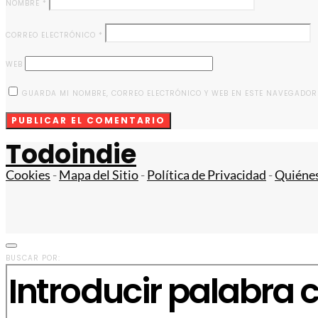
NOMBRE
*
CORREO ELECTRÓNICO
*
WEB
GUARDA MI NOMBRE, CORREO ELECTRÓNICO Y WEB EN ESTE NAVEGADOR
Todoindie
Cookies
-
Mapa del Sitio
-
Política de Privacidad
-
Quiéne
BUSCAR POR: