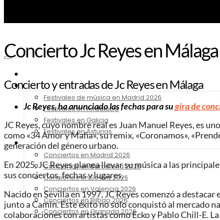
Concierto Jc Reyes en Málaga 
Noticias
Concierto y entradas de Jc Reyes en Málaga
Festivales 2026
Festivales de música en Madrid 2026
Jc Reyes, ha anunciado las fechas para su
gira de conc
Festivales en Andalucia
Festivales en Galicia
JC Reyes, cuyo nombre real es Juan Manuel Reyes, es uno 
Festivales en Asturias
como «34 Amor y Mafia», su remix, «Coronamos», «Prende y
Conciertos 2026
generación del género urbano.
Conciertos en Madrid 2026
En 2025, JC Reyes planea llevar su música a las principa
Conciertos en Barcelona 2026
sus conciertos, fechas y lugares.
Conciertos en Sevilla 2026
Conciertos en Valencia 2026
Nacido en Sevilla en 1997, JC Reyes comenzó a destacar e
Conciertos en Bilbao 2026
junto a Camin. Este éxito no solo conquistó al mercado na
Conciertos en Granada 2026
colaboraciones con artistas como Ecko y Pablo Chill-E. La