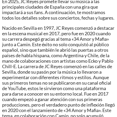
En 2025, JC Reyes promete llevar su música a las
principales ciudades de España con una gira que
impactará a sus fans. A continuación, te mostramos
todos los detalles sobre sus conciertos, fechas y lugares.
Nacido en Sevilla en 1997, JC Reyes comenzó a destacar
en la escena musical en 2017, pero fue en 2020 cuando
su carrera despegó gracias al tema «34 Amor y Mafia»
junto a Camin. Este éxito no solo conquistó al público
español, sino que también le abrió las puertas a otros
países de habla hispana, como Argentina y Chile, de la
mano de colaboraciones con artistas como Ecko y Pablo
Chill-E. La carrera de JC Reyes comenzó en las calles de
Sevilla, donde su pasón por la música lo llevaron a
experimentar con diferentes ritmos y estilos. Aunque
sus primeros temas no se publicaron en su canal oficial
de YouTube, estos le sirvieron como una plataforma
para darse a conocer en su entorno local. Fue en 2017
cuando empezó a ganar atención con sus primeras
producciones, pero el verdadero punto de inflexión llegó
en 2020 con el lanzamiento de «34 Amor y Mafia». Este
tema, en colaboración con Camin, no solo acumuló