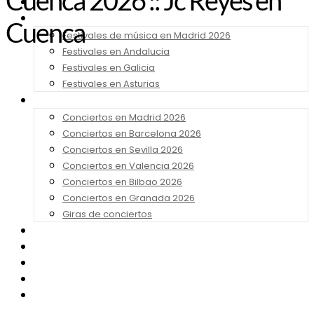
Cuenca 2026 :: Jc Reyes en
Noticias
Festivales 2026
Cuenca
Festivales de música en Madrid 2026
Festivales en Andalucia
Festivales en Galicia
Festivales en Asturias
Conciertos 2026
Conciertos en Madrid 2026
Conciertos en Barcelona 2026
Conciertos en Sevilla 2026
Conciertos en Valencia 2026
Conciertos en Bilbao 2026
Conciertos en Granada 2026
Giras de conciertos
Noticias de Festivales
Bandas Sonoras
Series y Tv
Cine
Contacto