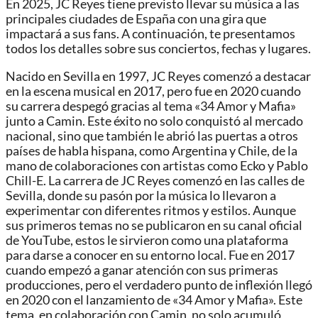
En 2025, JC Reyes tiene previsto llevar su música a las
principales ciudades de España con una gira que
impactará a sus fans. A continuación, te presentamos
todos los detalles sobre sus conciertos, fechas y lugares.
Nacido en Sevilla en 1997, JC Reyes comenzó a destacar
en la escena musical en 2017, pero fue en 2020 cuando
su carrera despegó gracias al tema «34 Amor y Mafia»
junto a Camin. Este éxito no solo conquistó al mercado
nacional, sino que también le abrió las puertas a otros
países de habla hispana, como Argentina y Chile, de la
mano de colaboraciones con artistas como Ecko y Pablo
Chill-E. La carrera de JC Reyes comenzó en las calles de
Sevilla, donde su pasón por la música lo llevaron a
experimentar con diferentes ritmos y estilos. Aunque
sus primeros temas no se publicaron en su canal oficial
de YouTube, estos le sirvieron como una plataforma
para darse a conocer en su entorno local. Fue en 2017
cuando empezó a ganar atención con sus primeras
producciones, pero el verdadero punto de inflexión llegó
en 2020 con el lanzamiento de «34 Amor y Mafia». Este
tema, en colaboración con Camin, no solo acumuló