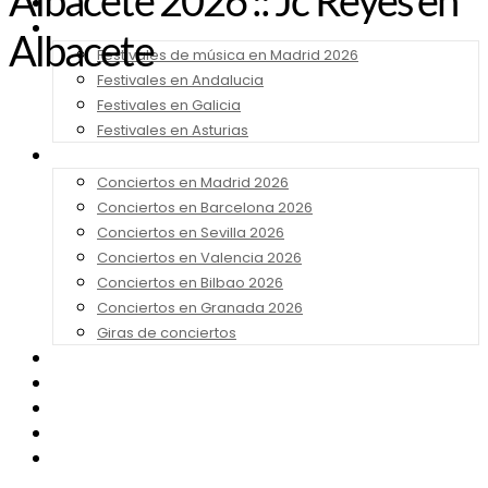
Albacete 2026 :: Jc Reyes en
Noticias
Festivales 2026
Albacete
Festivales de música en Madrid 2026
Festivales en Andalucia
Festivales en Galicia
Festivales en Asturias
Conciertos 2026
Conciertos en Madrid 2026
Conciertos en Barcelona 2026
Conciertos en Sevilla 2026
Conciertos en Valencia 2026
Conciertos en Bilbao 2026
Conciertos en Granada 2026
Giras de conciertos
Noticias de Festivales
Bandas Sonoras
Series y Tv
Cine
Contacto