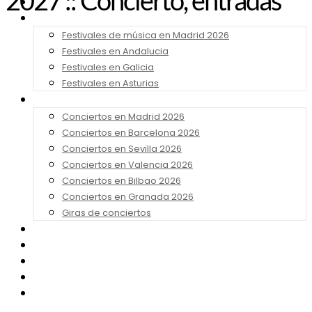
2027 :: Concierto, entradas
Noticias
Festivales 2026
Festivales de música en Madrid 2026
Festivales en Andalucia
Festivales en Galicia
Festivales en Asturias
Conciertos 2026
Conciertos en Madrid 2026
Conciertos en Barcelona 2026
Conciertos en Sevilla 2026
Conciertos en Valencia 2026
Conciertos en Bilbao 2026
Conciertos en Granada 2026
Giras de conciertos
Noticias de Festivales
Bandas Sonoras
Series y Tv
Cine
Contacto