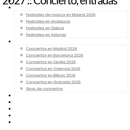
2027 :: Concierto, entradas
Noticias
Festivales 2026
Festivales de música en Madrid 2026
Festivales en Andalucia
Festivales en Galicia
Festivales en Asturias
Conciertos 2026
Conciertos en Madrid 2026
Conciertos en Barcelona 2026
Conciertos en Sevilla 2026
Conciertos en Valencia 2026
Conciertos en Bilbao 2026
Conciertos en Granada 2026
Giras de conciertos
Noticias de Festivales
Bandas Sonoras
Series y Tv
Cine
Contacto