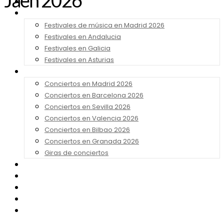
Jaén 2026
Noticias
Festivales 2026
Festivales de música en Madrid 2026
Festivales en Andalucia
Festivales en Galicia
Festivales en Asturias
Conciertos 2026
Conciertos en Madrid 2026
Conciertos en Barcelona 2026
Conciertos en Sevilla 2026
Conciertos en Valencia 2026
Conciertos en Bilbao 2026
Conciertos en Granada 2026
Giras de conciertos
Noticias de Festivales
Bandas Sonoras
Series y Tv
Cine
Contacto