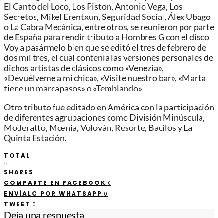
El Canto del Loco, Los Piston, Antonio Vega, Los
Secretos, Mikel Erentxun, Seguridad Social, Álex Ubago
o La Cabra Mecánica, entre otros, se reunieron por parte
de España para rendir tributo a Hombres G con el disco
Voy a pasármelo bien que se editó el tres de febrero de
dos mil tres, el cual contenía las versiones personales de
dichos artistas de clásicos como «Venezia»,
«Devuélveme a mi chica», «Visite nuestro bar», «Marta
tiene un marcapasos» o «Temblando».
Otro tributo fue editado en América con la participación
de diferentes agrupaciones como División Minúscula,
Moderatto, Mœnia, Volován, Resorte, Bacilos y La
Quinta Estación.
TOTAL
0
SHARES
COMPARTE EN FACEBOOK
0
ENVÍALO POR WHATSAPP
0
TWEET
0
Deja una respuesta