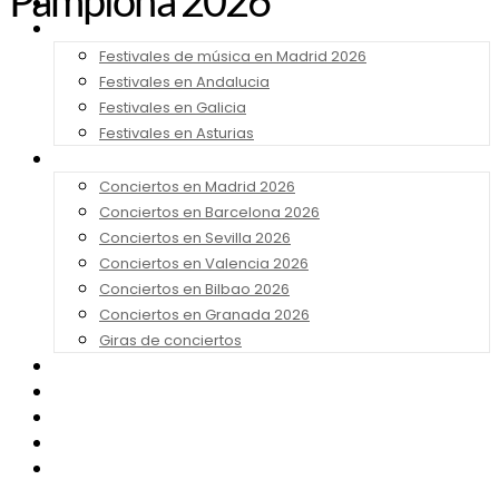
Pamplona 2026
Noticias
Festivales 2026
Festivales de música en Madrid 2026
Festivales en Andalucia
Festivales en Galicia
Festivales en Asturias
Conciertos 2026
Conciertos en Madrid 2026
Conciertos en Barcelona 2026
Conciertos en Sevilla 2026
Conciertos en Valencia 2026
Conciertos en Bilbao 2026
Conciertos en Granada 2026
Giras de conciertos
Noticias de Festivales
Bandas Sonoras
Series y Tv
Cine
Contacto