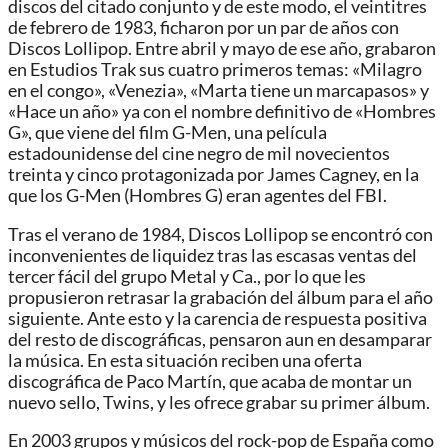
discos del citado conjunto y de este modo, el veintitres
de febrero de 1983, ficharon por un par de años con
Discos Lollipop. Entre abril y mayo de ese año, grabaron
en Estudios Trak sus cuatro primeros temas: «Milagro
en el congo», «Venezia», «Marta tiene un marcapasos» y
«Hace un año» ya con el nombre definitivo de «Hombres
G», que viene del film G-Men, una película
estadounidense del cine negro de mil novecientos
treinta y cinco protagonizada por James Cagney, en la
que los G-Men (Hombres G) eran agentes del FBI.
Tras el verano de 1984, Discos Lollipop se encontró con
inconvenientes de liquidez tras las escasas ventas del
tercer fácil del grupo Metal y Ca., por lo que les
propusieron retrasar la grabación del álbum para el año
siguiente. Ante esto y la carencia de respuesta positiva
del resto de discográficas, pensaron aun en desamparar
la música. En esta situación reciben una oferta
discográfica de Paco Martín, que acaba de montar un
nuevo sello, Twins, y les ofrece grabar su primer álbum.
En 2003 grupos y músicos del rock-pop de España como