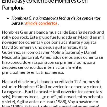
Entradas y concierto de Hombres G en
Pamplona
Hombres G, ha lanzado las fechas de los conciertos
para su
gira de conciertos
.
Hombres G es una banda musical de España de rock and
roll y pop rock. Este grupo fue fundada en Madrid en mil
novecientos ochenta y dos por su cantante y bajista
David Summers y uno de sus guitarristas, Rafa
Gutiérrez, así como Javier Molina (batería) y Daniel
Mezquita (guitarra). A mediados de los años ochenta se
hizo conocido en España con su primer álbum, para
después ser conocidos internacionalmente,
principalmente en Latinoamérica.
Hasta el día de hoy la banda ha editado 12 álbumes de
estudio: Hombres G (mil novecientos ochenta y cinco),
La cagaste… Burt Lancaster (mil novecientos ochenta y
seis), Estamos locos… ¿o qué? (mil novecientos ochenta
y siete), Agitar antes de usar (1988), Voy a pasármelo
bien (1989), Esta es tu vida (mil novecientos noventa),