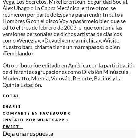
Vega, Los Secretos, Mikel Erentxun, Seguridad Social,
Álex Ubago o La Cabra Mecánica, entre otros, se
reunieron por parte de España para rendir tributo a
Hombres G con el disco Voy a pasármelo bien que se
editó el tres de febrero de 2003, el que contenía las
versiones personales de dichos artistas de clásicos
como «Venezia», «Devuélveme a mi chica», «Visite
nuestro bar», «Marta tiene un marcapasos» o bien
«Temblando».
Otro tributo fue editado en América con la participación
de diferentes agrupaciones como División Minúscula,
Moderatto, Mœnia, Volován, Resorte, Bacilos y La
Quinta Estación.
TOTAL
0
SHARES
COMPARTE EN FACEBOOK
0
ENVÍALO POR WHATSAPP
0
TWEET
0
Deja una respuesta