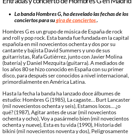
Entradas y concierto de Hombres G en Madrid
La banda Hombres G, ha desvelado las fechas de los
conciertos para su
gira de conciertos
.
Hombres G es un grupo de música de España de rock
and roll y pop rock. Esta banda fue fundada en la capital
española en mil novecientos ochenta y dos por su
cantante y bajista David Summers y uno de sus
guitarristas, Rafa Gutiérrez, junto con Javier Molina
(batería) y Daniel Mezquita (guitarra). A mediados de
los años 80 se hizo conocido en España con su primer
disco, para después ser conocidos a nivel internacional,
primordialmente en América Latina.
Hasta la fecha la banda ha lanzado doce álbumes de
estudio: Hombres G (1985), La cagaste… Burt Lancaster
(mil novecientos ochenta y seis), Estamos locos… ¿o
qué? (1987), Agitar antes de usar (mil novecientos
ochenta y ocho), Voy a pasármelo bien (mil novecientos
ochenta y nueve), Esta es tu vida (1990), Historia del
bikini (mil novecientos noventa y dos), Peligrosamente