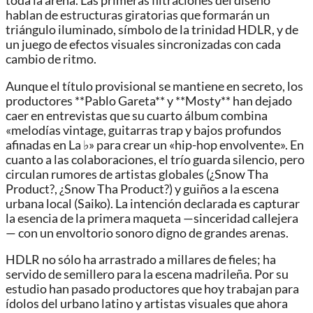
toda la arena. Las primeras filtraciones del diseño
hablan de estructuras giratorias que formarán un
triángulo iluminado, símbolo de la trinidad HDLR, y de
un juego de efectos visuales sincronizadas con cada
cambio de ritmo.
Aunque el título provisional se mantiene en secreto, los
productores **Pablo Gareta** y **Mosty** han dejado
caer en entrevistas que su cuarto álbum combina
«melodías vintage, guitarras trap y bajos profundos
afinadas en La ♭» para crear un «hip-hop envolvente». En
cuanto a las colaboraciones, el trío guarda silencio, pero
circulan rumores de artistas globales (¿Snow Tha
Product?, ¿Snow Tha Product?) y guiños a la escena
urbana local (Saiko). La intención declarada es capturar
la esencia de la primera maqueta —sinceridad callejera
— con un envoltorio sonoro digno de grandes arenas.
HDLR no sólo ha arrastrado a millares de fieles; ha
servido de semillero para la escena madrileña. Por su
estudio han pasado productores que hoy trabajan para
ídolos del urbano latino y artistas visuales que ahora