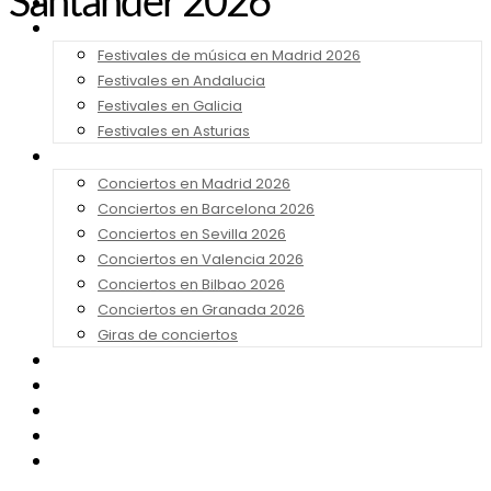
Santander 2026
Noticias
Festivales 2026
Festivales de música en Madrid 2026
Festivales en Andalucia
Festivales en Galicia
Festivales en Asturias
Conciertos 2026
Conciertos en Madrid 2026
Conciertos en Barcelona 2026
Conciertos en Sevilla 2026
Conciertos en Valencia 2026
Conciertos en Bilbao 2026
Conciertos en Granada 2026
Giras de conciertos
Noticias de Festivales
Bandas Sonoras
Series y Tv
Cine
Contacto