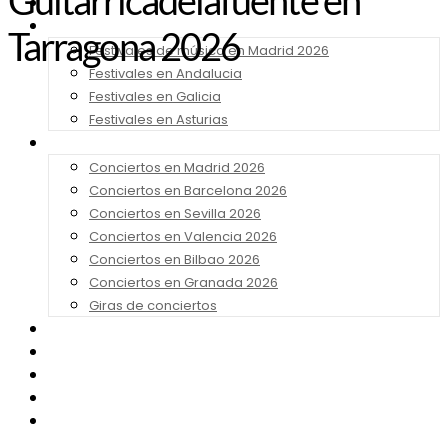
Guitarricadelafuente en
Noticias
Festivales 2026
Tarragona 2026
Festivales de música en Madrid 2026
Festivales en Andalucia
Festivales en Galicia
Festivales en Asturias
Conciertos 2026
Conciertos en Madrid 2026
Conciertos en Barcelona 2026
Conciertos en Sevilla 2026
Conciertos en Valencia 2026
Conciertos en Bilbao 2026
Conciertos en Granada 2026
Giras de conciertos
Noticias de Festivales
Bandas Sonoras
Series y Tv
Cine
Contacto