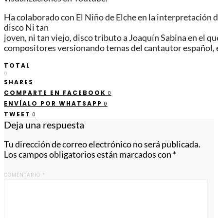
Ha
colaborado
con
El
Niño
de
Elche
en
la
interpretación
d
disco Ni tan
joven
,
ni
tan
viejo
,
disco
tributo
a
Joaquín
Sabina
en
el
qu
compositores
versionando
temas
del
cantautor
español
,
TOTAL
0
SHARES
COMPARTE EN FACEBOOK
0
ENVÍALO POR WHATSAPP
0
TWEET
0
Deja una respuesta
Tu dirección de correo electrónico no será publicada.
Los campos obligatorios están marcados con
*
COMENTARIO
*