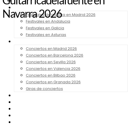
Guitarricadelafuente en
Noticias
Festivales 2026
Navarra 2026
Festivales de música en Madrid 2026
Festivales en Andalucia
Festivales en Galicia
Festivales en Asturias
Conciertos 2026
Conciertos en Madrid 2026
Conciertos en Barcelona 2026
Conciertos en Sevilla 2026
Conciertos en Valencia 2026
Conciertos en Bilbao 2026
Conciertos en Granada 2026
Giras de conciertos
Noticias de Festivales
Bandas Sonoras
Series y Tv
Cine
Contacto