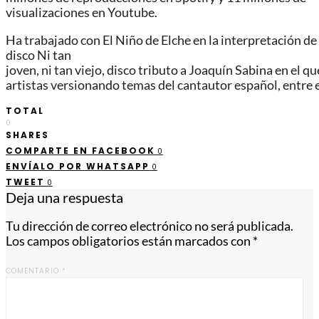
visualizaciones en Youtube.
Ha
trabajado
con
El
Niño
de
Elche
en
la
interpretación
de
disco Ni tan
joven
,
ni
tan
viejo
,
disco
tributo
a
Joaquín
Sabina
en
el
qu
artistas
versionando
temas
del
cantautor
español
,
entre
TOTAL
0
SHARES
COMPARTE EN FACEBOOK
0
ENVÍALO POR WHATSAPP
0
TWEET
0
Deja una respuesta
Tu dirección de correo electrónico no será publicada.
Los campos obligatorios están marcados con
*
COMENTARIO
*