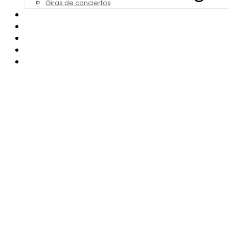
Giras de conciertos
Noticias de Festivales
Bandas Sonoras
Series y Tv
Cine
Contacto