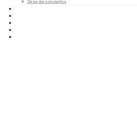
Giras de conciertos
Noticias de Festivales
Bandas Sonoras
Series y Tv
Cine
Contacto