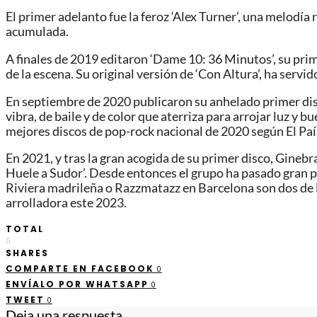
El primer adelanto fue la feroz ‘Alex Turner’, una melodí
acumulada.
A finales de 2019 editaron ‘Dame 10: 36 Minutos’, su pr
de la escena. Su original versión de ‘Con Altura’, ha servid
En septiembre de 2020 publicaron su anhelado primer di
vibra, de baile y de color que aterriza para arrojar luz y 
mejores discos de pop-rock nacional de 2020 según El Pa
En 2021, y tras la gran acogida de su primer disco, Gine
Huele a Sudor’. Desde entonces el grupo ha pasado gran pa
Riviera madrileña o Razzmatazz en Barcelona son dos de 
arrolladora este 2023.
TOTAL
0
SHARES
COMPARTE EN FACEBOOK
0
ENVÍALO POR WHATSAPP
0
TWEET
0
Deja una respuesta