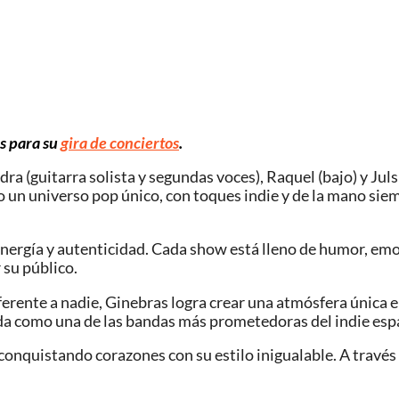
os para su
gira de conciertos
.
dra (guitarra solista y segundas voces), Raquel (bajo) y Jul
do un universo pop único, con toques indie y de la mano sie
energía y autenticidad. Cada show está lleno de humor, emo
 su público.
erente a nadie, Ginebras logra crear una atmósfera única e
ida como una de las bandas más prometedoras del indie esp
 conquistando corazones con su estilo inigualable. A trav