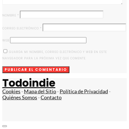
NOMBRE
*
CORREO ELECTRÓNICO
*
WEB
GUARDA MI NOMBRE, CORREO ELECTRÓNICO Y WEB EN ESTE
NAVEGADOR PARA LA PRÓXIMA VEZ QUE COMENTE.
Todoindie
Cookies
-
Mapa del Sitio
-
Política de Privacidad
-
Quiénes Somos
-
Contacto