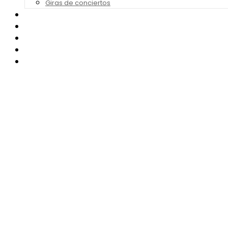
Giras de conciertos
Noticias de Festivales
Bandas Sonoras
Series y Tv
Cine
Contacto