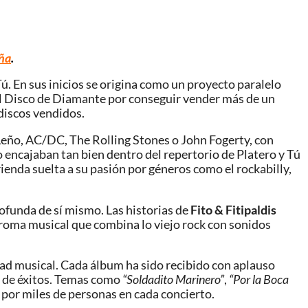
aña
.
ú. En sus inicios se origina como un proyecto paralelo
r el Disco de Diamante por conseguir vender más de un
 discos vendidos.
 Leño, AC/DC, The Rolling Stones o John Fogerty, con
 encajaban tan bien dentro del repertorio de Platero y Tú
rienda suelta a su pasión por géneros como el rockabilly,
ofunda de sí mismo. Las historias de
Fito & Fitipaldis
aroma musical que combina lo viejo rock con sonidos
idad musical. Cada álbum ha sido recibido con aplauso
a de éxitos. Temas como
“Soldadito Marinero”
,
“Por la Boca
 por miles de personas en cada concierto.