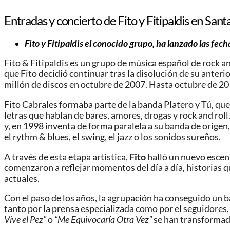
Entradas y concierto de Fito y Fitipaldis en San
Fito y Fitipaldis el conocido grupo, ha lanzado las fec
Fito & Fitipaldis es un grupo de música español de rock an
que Fito decidió continuar tras la disolución de su anteri
millón de discos en octubre de 2007.​ Hasta octubre de 20
Fito Cabrales formaba parte de la banda Platero y Tú, que
letras que hablan de bares, amores, drogas y rock and rol
y, en 1998 inventa de forma paralela a su banda de origen,
el rythm & blues, el swing, el jazz o los sonidos sureños.
A través de esta etapa artística,
Fito
halló un nuevo escena
comenzaron a reflejar momentos del día a día, historias 
actuales.
Con el paso de los años, la agrupación ha conseguido un b
tanto por la prensa especializada como por el seguidores
Vive el Pez”
o
“Me Equivocaría Otra Vez”
se han transformado