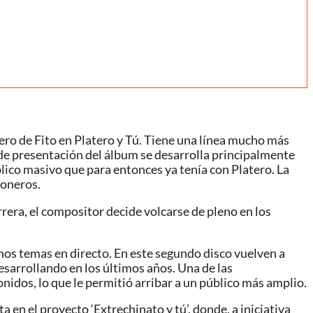
añero de Fito en Platero y Tú. Tiene una línea mucho más
ra de presentación del álbum se desarrolla principalmente
lico masivo que para entonces ya tenía con Platero. La
loneros.
rrera, el compositor decide volcarse de pleno en los
unos temas en directo. En este segundo disco vuelven a
desarrollando en los últimos años. Una de las
onidos, lo que le permitió arribar a un público más amplio.
 en el proyecto ‘Extrechinato y tú’, donde, a iniciativa