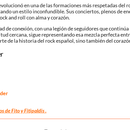
 evolucionó en una de las formaciones más respetadas del r
grando un estilo inconfundible. Sus conciertos, plenos de e
ck and roll con alma y corazón.
ad de conexión, con una legión de seguidores que continúa 
titud cercana, sigue representando esa mezcla perfecta entr
rte de la historia del rock español, sino también del coraz
er
nder
s de Fito y Fitipaldis .