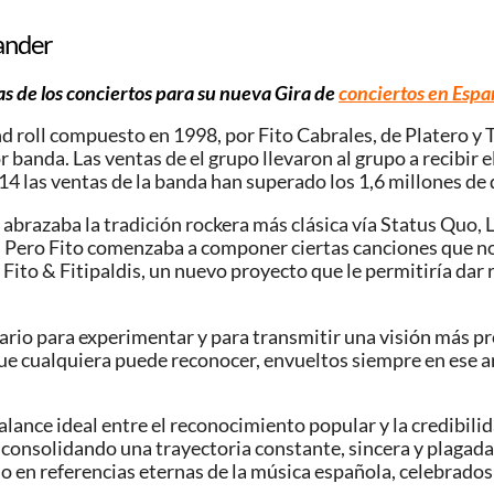
tander
has de los conciertos para su nueva Gira de
conciertos en Esp
d roll compuesto en 1998, por Fito Cabrales, de Platero y T
or banda. Las ventas de el grupo llevaron al grupo a recibi
14 las ventas de la banda han superado los 1,6 millones de
 abrazaba la tradición rockera más clásica vía Status Quo,
l. Pero Fito comenzaba a componer ciertas canciones que no
 Fito & Fitipaldis, un nuevo proyecto que le permitiría dar 
rio para experimentar y para transmitir una visión más pr
que cualquiera puede reconocer, envueltos siempre en ese 
alance ideal entre el reconocimiento popular y la credibil
, consolidando una trayectoria constante, sincera y plagad
 en referencias eternas de la música española, celebrados