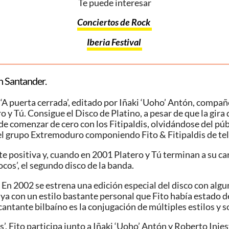
Te puede interesar
Conciertos de Rock
Iberia Festival
en Santander.
ma ‘A puerta cerrada’, editado por Iñaki ‘Uoho’ Antón, comp
ro y Tú. Consigue el Disco de Platino,​ a pesar de que la gi
e comenzar de cero con los Fitipaldis, olvidándose del púb
 el grupo Extremoduro componiendo Fito & Fitipaldis de te
te positiva y, cuando en 2001 Platero y Tú terminan a su ca
ocos’, el segundo disco de la banda.
 En 2002 se estrena una edición especial del disco con alg
ue ya con un estilo bastante personal que Fito había estado 
cantante bilbaíno es la conjugación de múltiples estilos y s
 Fito participa junto a Iñaki ‘Uoho’ Antón y Roberto Iniesta