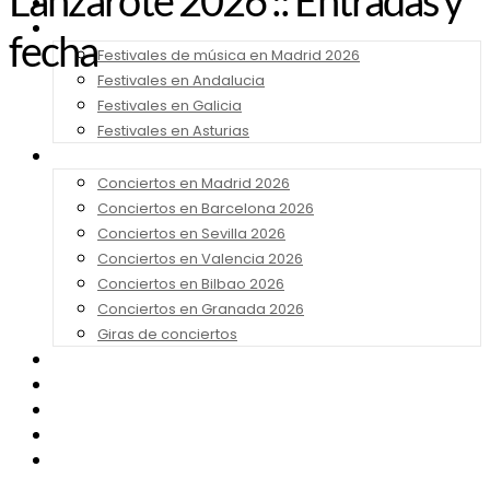
Lanzarote 2026 :: Entradas y
Noticias
Festivales 2026
fecha
Festivales de música en Madrid 2026
Festivales en Andalucia
Festivales en Galicia
Festivales en Asturias
Conciertos 2026
Conciertos en Madrid 2026
Conciertos en Barcelona 2026
Conciertos en Sevilla 2026
Conciertos en Valencia 2026
Conciertos en Bilbao 2026
Conciertos en Granada 2026
Giras de conciertos
Noticias de Festivales
Bandas Sonoras
Series y Tv
Cine
Contacto