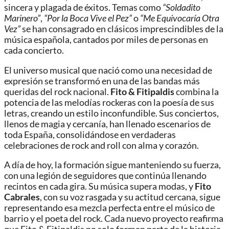
sincera y plagada de éxitos. Temas como
“Soldadito
Marinero”
,
“Por la Boca Vive el Pez”
o
“Me Equivocaría Otra
Vez”
se han consagrado en clásicos imprescindibles de la
música española, cantados por miles de personas en
cada concierto.
El universo musical que nació como una necesidad de
expresión se transformó en una de las bandas más
queridas del rock nacional.
Fito & Fitipaldis
combina la
potencia de las melodías rockeras con la poesía de sus
letras, creando un estilo inconfundible. Sus conciertos,
llenos de magia y cercanía, han llenado escenarios de
toda España, consolidándose en verdaderas
celebraciones de rock and roll con alma y corazón.
A día de hoy, la formación sigue manteniendo su fuerza,
con una legión de seguidores que continúa llenando
recintos en cada gira. Su música supera modas, y
Fito
Cabrales
, con su voz rasgada y su actitud cercana, sigue
representando esa mezcla perfecta entre el músico de
barrio y el poeta del rock. Cada nuevo proyecto reafirma