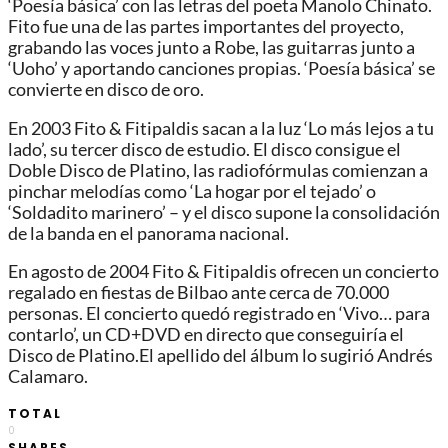
‘Poesía básica’ con las letras del poeta Manolo Chinato.
Fito fue una de las partes importantes del proyecto,
grabando las voces junto a Robe, las guitarras junto a
‘Uoho’ y aportando canciones propias. ‘Poesía básica’ se
convierte en disco de oro.
En 2003 Fito & Fitipaldis sacan a la luz ‘Lo más lejos a tu
lado’, su tercer disco de estudio. El disco consigue el
Doble Disco de Platino,​ las radiofórmulas comienzan a
pinchar melodías como ‘La hogar por el tejado’ o
‘Soldadito marinero’ – y el disco supone la consolidación
de la banda en el panorama nacional.
En agosto de 2004 Fito & Fitipaldis ofrecen un concierto
regalado en fiestas de Bilbao ante cerca de 70.000
personas. El concierto quedó registrado en ‘Vivo… para
contarlo’, un CD+DVD en directo que conseguiría el
Disco de Platino.El apellido del álbum lo sugirió Andrés
Calamaro.
TOTAL
0
SHARES