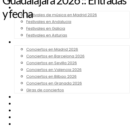
Guadalajara 2026 :: Entradas
Noticias
Festivales 2026
y fecha
Festivales de música en Madrid 2026
Festivales en Andalucia
Festivales en Galicia
Festivales en Asturias
Conciertos 2026
Conciertos en Madrid 2026
Conciertos en Barcelona 2026
Conciertos en Sevilla 2026
Conciertos en Valencia 2026
Conciertos en Bilbao 2026
Conciertos en Granada 2026
Giras de conciertos
Noticias de Festivales
Bandas Sonoras
Series y Tv
Cine
Contacto