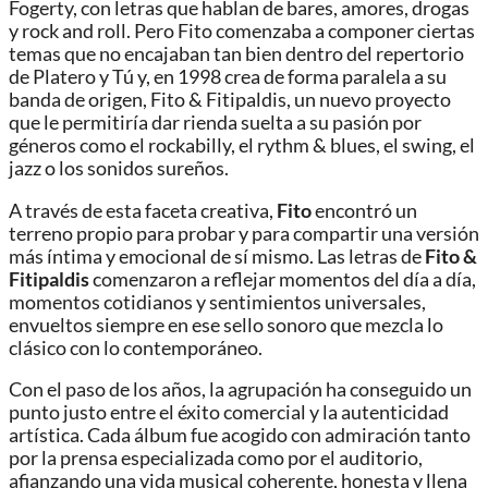
Fogerty, con letras que hablan de bares, amores, drogas
y rock and roll. Pero Fito comenzaba a componer ciertas
temas que no encajaban tan bien dentro del repertorio
de Platero y Tú y, en 1998 crea de forma paralela a su
banda de origen, Fito & Fitipaldis, un nuevo proyecto
que le permitiría dar rienda suelta a su pasión por
géneros como el rockabilly, el rythm & blues, el swing, el
jazz o los sonidos sureños.
A través de esta faceta creativa,
Fito
encontró un
terreno propio para probar y para compartir una versión
más íntima y emocional de sí mismo. Las letras de
Fito &
Fitipaldis
comenzaron a reflejar momentos del día a día,
momentos cotidianos y sentimientos universales,
envueltos siempre en ese sello sonoro que mezcla lo
clásico con lo contemporáneo.
Con el paso de los años, la agrupación ha conseguido un
punto justo entre el éxito comercial y la autenticidad
artística. Cada álbum fue acogido con admiración tanto
por la prensa especializada como por el auditorio,
afianzando una vida musical coherente, honesta y llena