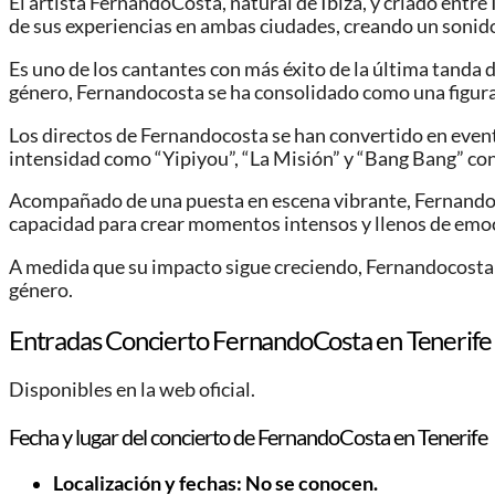
El artista FernandoCosta, natural de Ibiza, y criado entre
de sus experiencias en ambas ciudades, creando un sonid
Es uno de los cantantes con más éxito de la última tanda 
género, Fernandocosta se ha consolidado como una figura
Los directos de Fernandocosta se han convertido en event
intensidad como “Yipiyou”, “La Misión” y “Bang Bang” co
Acompañado de una puesta en escena vibrante, Fernandoco
capacidad para crear momentos intensos y llenos de emoc
A medida que su impacto sigue creciendo, Fernandocosta 
género.
Entradas Concierto FernandoCosta en Tenerife
Disponibles en la web oficial.
Fecha y lugar del concierto de FernandoCosta en Tenerife
Localización y fechas: No se conocen.