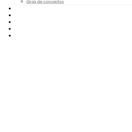
Giras de conciertos
Noticias de Festivales
Bandas Sonoras
Series y Tv
Cine
Contacto