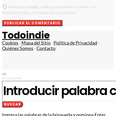
GUARDA MI NOMBRE, CORREO ELECTRÓNICO Y WEB EN ESTE
NAVEGADOR PARA LA PRÓXIMA VEZ QUE COMENTE.
Todoindie
Cookies
-
Mapa del Sitio
-
Política de Privacidad
-
Quiénes Somos
-
Contacto
BUSCAR POR:
BUSCAR
Ingresa las palabras de la búsqueda y presiona Enter.