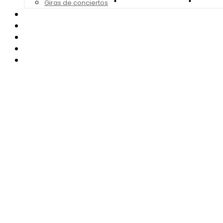
Giras de conciertos
Noticias de Festivales
Bandas Sonoras
Series y Tv
Cine
Contacto