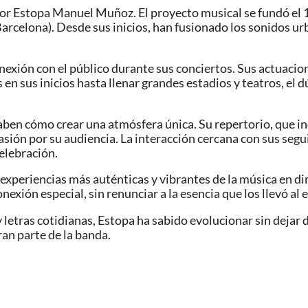
r Estopa Manuel Muñoz. El proyecto musical se fundó el 18
Barcelona). Desde sus inicios, han fusionado los sonidos ur
.
exión con el público durante sus conciertos. Sus actuacione
en sus inicios hasta llenar grandes estadios y teatros, el
ben cómo crear una atmósfera única. Su repertorio, que in
pasión por su audiencia. La interacción cercana con sus segu
elebración.
 experiencias más auténticas y vibrantes de la música en d
ón especial, sin renunciar a la esencia que los llevó al e
etras cotidianas, Estopa ha sabido evolucionar sin dejar de
ran parte de la banda.