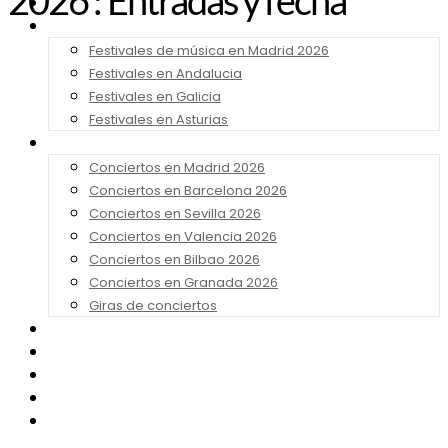
2026 : Entradas y fecha
Noticias
Festivales 2026
Festivales de música en Madrid 2026
Festivales en Andalucia
Festivales en Galicia
Festivales en Asturias
Conciertos 2026
Conciertos en Madrid 2026
Conciertos en Barcelona 2026
Conciertos en Sevilla 2026
Conciertos en Valencia 2026
Conciertos en Bilbao 2026
Conciertos en Granada 2026
Giras de conciertos
Noticias de Festivales
Bandas Sonoras
Series y Tv
Cine
Contacto