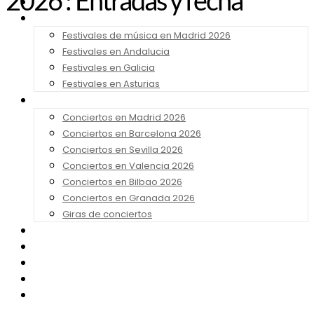
2026 : Entradas y fecha
Noticias
Festivales 2026
Festivales de música en Madrid 2026
Festivales en Andalucia
Festivales en Galicia
Festivales en Asturias
Conciertos 2026
Conciertos en Madrid 2026
Conciertos en Barcelona 2026
Conciertos en Sevilla 2026
Conciertos en Valencia 2026
Conciertos en Bilbao 2026
Conciertos en Granada 2026
Giras de conciertos
Noticias de Festivales
Bandas Sonoras
Series y Tv
Cine
Contacto