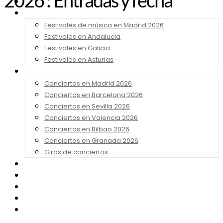
2026 : Entradas y fecha
Noticias
Festivales 2026
Festivales de música en Madrid 2026
Festivales en Andalucia
Festivales en Galicia
Festivales en Asturias
Conciertos 2026
Conciertos en Madrid 2026
Conciertos en Barcelona 2026
Conciertos en Sevilla 2026
Conciertos en Valencia 2026
Conciertos en Bilbao 2026
Conciertos en Granada 2026
Giras de conciertos
Noticias de Festivales
Bandas Sonoras
Series y Tv
Cine
Contacto