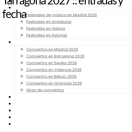
Tarragona 2027 :: entradas y
Noticias
Festivales 2026
fecha
Festivales de música en Madrid 2026
Festivales en Andalucia
Festivales en Galicia
Festivales en Asturias
Conciertos 2026
Conciertos en Madrid 2026
Conciertos en Barcelona 2026
Conciertos en Sevilla 2026
Conciertos en Valencia 2026
Conciertos en Bilbao 2026
Conciertos en Granada 2026
Giras de conciertos
Noticias de Festivales
Bandas Sonoras
Series y Tv
Cine
Contacto