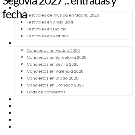
Segovia 2027 :: entradas y
Noticias
Festivales 2026
fecha
Festivales de música en Madrid 2026
Festivales en Andalucia
Festivales en Galicia
Festivales en Asturias
Conciertos 2026
Conciertos en Madrid 2026
Conciertos en Barcelona 2026
Conciertos en Sevilla 2026
Conciertos en Valencia 2026
Conciertos en Bilbao 2026
Conciertos en Granada 2026
Giras de conciertos
Noticias de Festivales
Bandas Sonoras
Series y Tv
Cine
Contacto