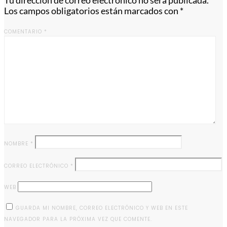
Tu dirección de correo electrónico no será publicada.
Los campos obligatorios están marcados con
*
COMENTARIO
*
NOMBRE
*
CORREO ELECTRÓNICO
*
WEB
GUARDA MI NOMBRE, CORREO ELECTRÓNICO Y WEB EN ESTE
NAVEGADOR PARA LA PRÓXIMA VEZ QUE COMENTE.