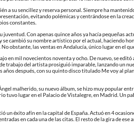
mbién a su sencillez y reserva personal. Siempre ha manteni
presentación, evitando polémicas y centrándose en la creac
mbios constantes.
e su juventud. Con apenas quince años ya hacía pequeñas ac
 se cambió su nombre artístico por el actual, haciendo hono
 No obstante, las ventas en Andalucía, único lugar en el qu
ajo en mil novecientos noventa y ocho. De nuevo, se editó a
o de trabajo del artista prosiguió imparable, lanzando un n
 años después, con su quinto disco titulado Me voy al plan
Ángel malherido, su nuevo álbum, se hizo muy popular entr
nario tuvo lugar en el Palacio de Vistalegre, en Madrid. Un
tió un éxito afín en la capital de España. Actuó en 4 ocasi
entradas en cada una de las citas. El resto de la gira de ese