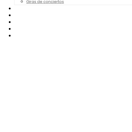
Giras de conciertos
Noticias de Festivales
Bandas Sonoras
Series y Tv
Cine
Contacto