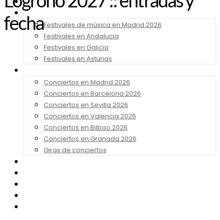
Logroño 2027 :: entradas y
Noticias
Festivales 2026
fecha
Festivales de música en Madrid 2026
Festivales en Andalucia
Festivales en Galicia
Festivales en Asturias
Conciertos 2026
Conciertos en Madrid 2026
Conciertos en Barcelona 2026
Conciertos en Sevilla 2026
Conciertos en Valencia 2026
Conciertos en Bilbao 2026
Conciertos en Granada 2026
Giras de conciertos
Noticias de Festivales
Bandas Sonoras
Series y Tv
Cine
Contacto