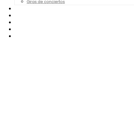
Giras de conciertos
Noticias de Festivales
Bandas Sonoras
Series y Tv
Cine
Contacto