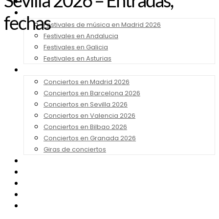
Sevilla 2026 – Entradas,
Noticias
Festivales 2026
fechas
Festivales de música en Madrid 2026
Festivales en Andalucia
Festivales en Galicia
Festivales en Asturias
Conciertos 2026
Conciertos en Madrid 2026
Conciertos en Barcelona 2026
Conciertos en Sevilla 2026
Conciertos en Valencia 2026
Conciertos en Bilbao 2026
Conciertos en Granada 2026
Giras de conciertos
Noticias de Festivales
Bandas Sonoras
Series y Tv
Cine
Contacto